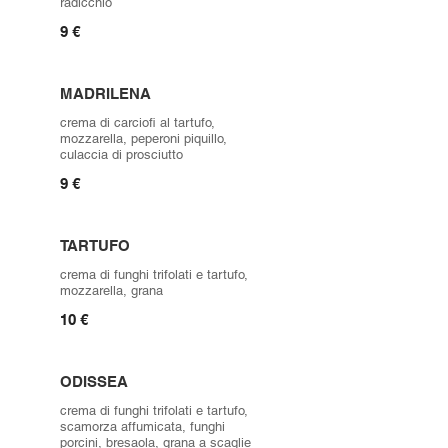
radicchio
9 €
MADRILENA
crema di carciofi al tartufo,
mozzarella, peperoni piquillo,
culaccia di prosciutto
9 €
TARTUFO
crema di funghi trifolati e tartufo,
mozzarella, grana
10 €
ODISSEA
crema di funghi trifolati e tartufo,
scamorza affumicata, funghi
porcini, bresaola, grana a scaglie