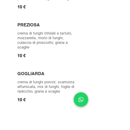
10 €
PREZIOSA
crema di funghi trifolati e tartufo,
mozzarella, misto di funghi,
culaccia di prosciutto, grana a
scaglie
10 €
GOGLIARDA
crema di funghi porcini, scamorza
affumicata, mix di funghi, foglie di
radicchio, grana a scaglie
10 €
ABBUFFATA
crema ai quattro formaggi,