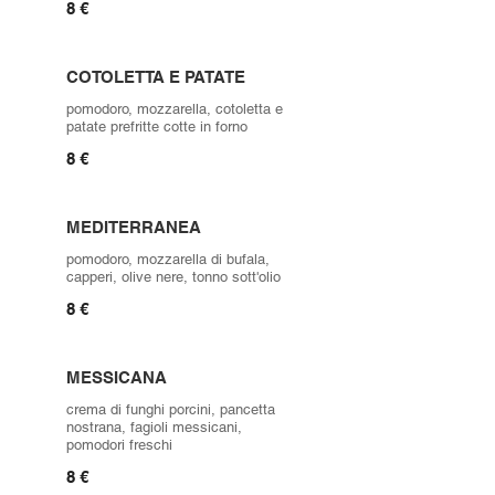
8 €
COTOLETTA E PATATE
pomodoro, mozzarella, cotoletta e
patate prefritte cotte in forno
8 €
MEDITERRANEA
pomodoro, mozzarella di bufala,
capperi, olive nere, tonno sott'olio
8 €
MESSICANA
crema di funghi porcini, pancetta
nostrana, fagioli messicani,
pomodori freschi
8 €