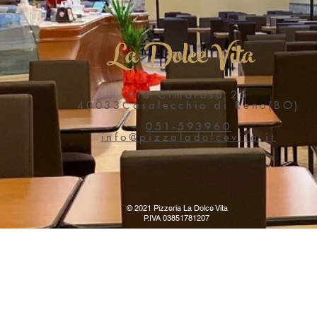
La Dolce Vita
Via Cimarosa 25
40033Casalecchio di Reno(BO)
051-593960
info@pizzaladolcevita.it
© 2021 Pizzeria La Dolce Vita
P.IVA 03851781207