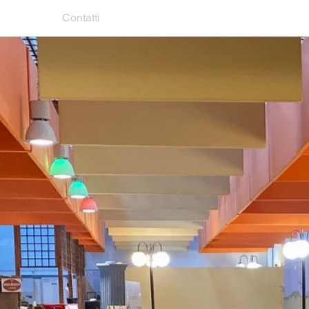
Menù
Contatti
Pizzeria La Dolce Vita
irizzo
Orari Di A
Lunedi - Venerdi 07
marosa, 25
Sabato - Domenica 0
chio di Reno (BO)
51-593960