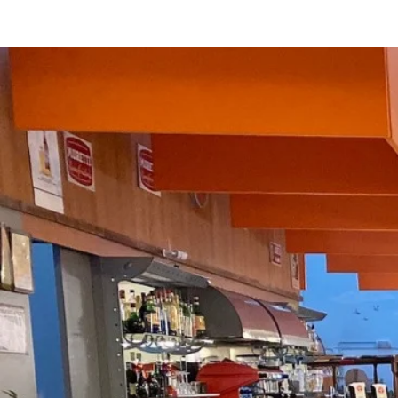
Pizzeria La Dolce Vita
Ind
Via Ci
40033 Casalec
Tel: 0